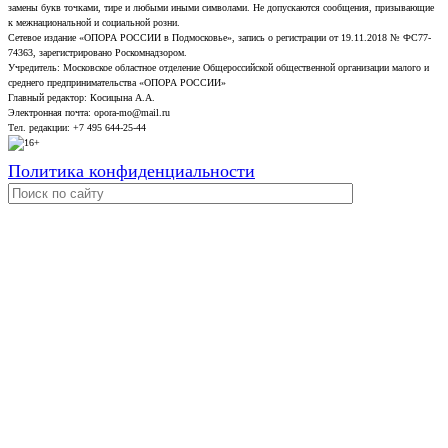
замены букв точками, тире и любыми иными символами. Не допускаются сообщения, призывающие
к межнациональной и социальной розни.
Сетевое издание «ОПОРА РОССИИ в Подмосковье», запись о регистрации от 19.11.2018 № ФС77-
74363, зарегистрировано Роскомнадзором.
Учредитель: Московское областное отделение Общероссийской общественной организации малого и
среднего предпринимательства «ОПОРА РОССИИ»
Главный редактор: Косицына А.А.
Электронная почта: opora-mo@mail.ru
Тел. редакции: +7 495 644-25-44
Политика конфиденциальности