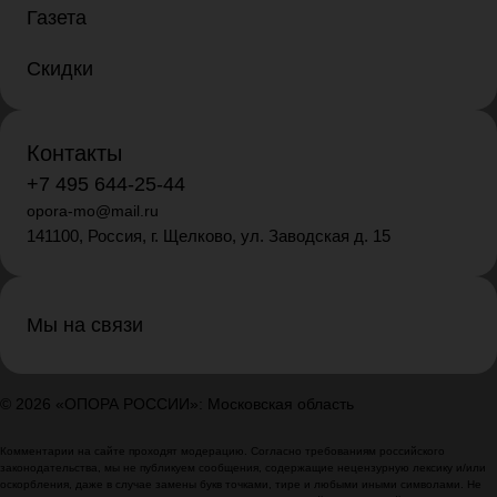
Газета
Скидки
Контакты
+7 495 644-25-44
opora-mo@mail.ru
141100, Россия, г. Щелково, ул. Заводская д. 15
Мы на связи
© 2026 «ОПОРА РОССИИ»: Московская область
Комментарии на сайте проходят модерацию. Согласно требованиям российского
законодательства, мы не публикуем сообщения, содержащие нецензурную лексику и/или
оскорбления, даже в случае замены букв точками, тире и любыми иными символами. Не