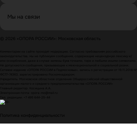
Мы на связи
© 2026 «ОПОРА РОССИИ»: Московская область
Комментарии на сайте проходят модерацию. Согласно требованиям российского
законодательства, мы не публикуем сообщения, содержащие нецензурную лексику и/
или оскорбления, даже в случае замены букв точками, тире и любыми иными символами.
Не допускаются сообщения, призывающие к межнациональной и социальной розни.
Сетевое издание «ОПОРА РОССИИ в Подмосковье», запись о регистрации от 19.11.2018 №
ФС77-74363, зарегистрировано Роскомнадзором.
Учредитель: Московское областное отделение Общероссийской общественной
организации малого и среднего предпринимательства «ОПОРА РОССИИ»
Главный редактор: Косицына А.А.
Электронная почта: opora-mo@mail.ru
Тел. редакции: +7 495 644-25-44
Политика конфиденциальности