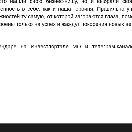
сто нашли свою бизнес-нишу, но и выбрали сво
енность в себе, как и наша героиня. Правильно уп
ностей ту самую, от которой загораются глаза, пом
роены только на успех и жаждут покорения новых ве
лендаре на
Инвестпортале МО
и телеграм-кана