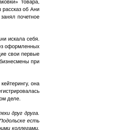
ковки» товара,
 рассказ об Ани
 занял почетное
ни искала себя.
Без оформленных
щие свои первые
-бизнесмены при
кейтерингу, она
егистрировалась
ом деле.
ехи друг друга.
 Подольске есть
оими коллегами,