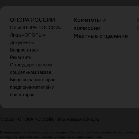
ОПОРА РОССИИ
Комитеты и
комиссии
Об «ОПОРЕ РОССИИ»
Лица «ОПОРЫ»
Местные отделения
Документы
Вопрос-ответ
Реквизиты
О государственном
социальном заказе
Бюро по защите прав
предпринимателей и
инвесторов
© 2026 «ОПОРА РОССИИ»: Московская область
Комментарии на сайте проходят модерацию. Согласно требованиям российского законодат
сообщения, призывающие к межнациональной и социальной розни.