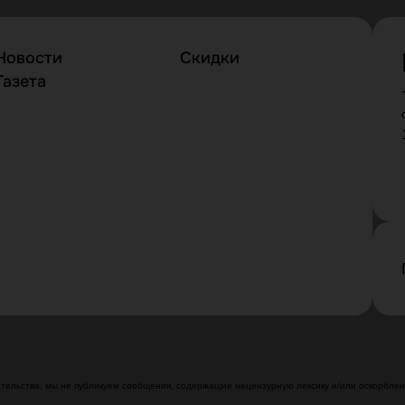
Новости
Скидки
Газета
ельства, мы не публикуем сообщения, содержащие нецензурную лексику и/или оскорблени