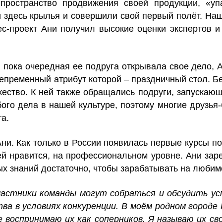
ространство продвижения своей продукции, «упа
и здесь крылья и совершили свой первый полёт. Наш
с-проект Ани получил высокие оценки экспертов и
 пока очередная ее подруга открывала свое дело, А
епременный атрибут которой – праздничный стол. 
ество. К ней также обращались подруги, запускаю
бого дела в нашей культуре, поэтому многие друзья
а.
. Как только в России появилась первые курсы по 
ей нравится, на профессиональном уровне. Ани зар
ых знаний достаточно, чтобы зарабатывать на любим
астники команды могут собраться и обсудить усп
тва в условиях конкуренции. В моём родном городе
 воспринимаю их как соперников. Я называю их св