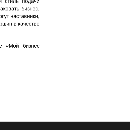
й стиль подачи
аковать бизнес,
огут наставники,
ршин в качестве
ле
«Мой бизнес