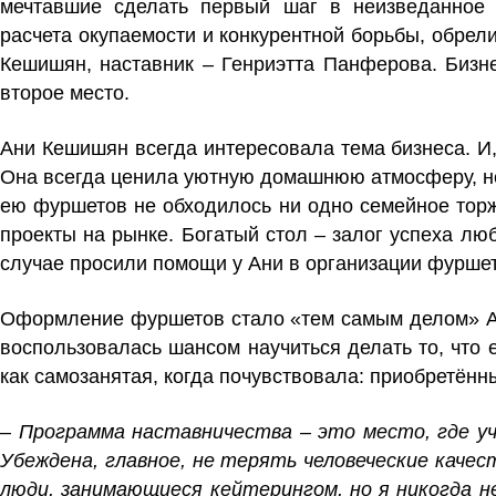
мечтавшие сделать первый шаг в неизведанное п
расчета окупаемости и конкурентной борьбы, обрел
Кешишян, наставник – Генриэтта Панферова. Бизне
второе место.
Ани Кешишян всегда интересовала тема бизнеса. И,
Она всегда ценила уютную домашнюю атмосферу, н
ею фуршетов не обходилось ни одно семейное торж
проекты на рынке. Богатый стол – залог успеха лю
случае просили помощи у Ани в организации фуршет
Оформление фуршетов стало «тем самым делом» Ани
воспользовалась шансом научиться делать то, что 
как самозанятая, когда почувствовала: приобретённ
–
Программа наставничества – это место, где уч
Убеждена, главное, не терять человеческие качес
люди, занимающиеся кейтерингом, но я никогда не