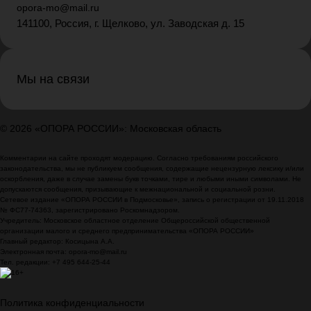
opora-mo@mail.ru
141100, Россия, г. Щелково, ул. Заводская д. 15
Мы на связи
© 2026 «ОПОРА РОССИИ»: Московская область
Комментарии на сайте проходят модерацию. Согласно требованиям российского
законодательства, мы не публикуем сообщения, содержащие нецензурную лексику и/или
оскорбления, даже в случае замены букв точками, тире и любыми иными символами. Не
допускаются сообщения, призывающие к межнациональной и социальной розни.
Сетевое издание «ОПОРА РОССИИ в Подмосковье», запись о регистрации от 19.11.2018
№ ФС77-74363, зарегистрировано Роскомнадзором.
Учредитель: Московское областное отделение Общероссийской общественной
организации малого и среднего предпринимательства «ОПОРА РОССИИ»
Главный редактор: Косицына А.А.
Электронная почта: opora-mo@mail.ru
Тел. редакции: +7 495 644-25-44
Политика конфиденциальности