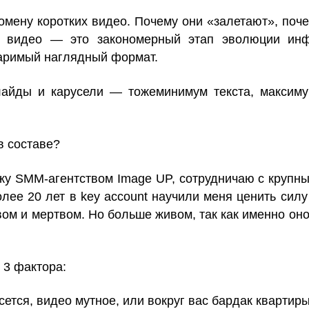
омену коротких видео. Почему они «залетают», поче
 видео — это закономерный этап эволюции инф
варимый наглядный формат.
 слайды и карусели — тожеминимум текста, максим
в составе?
ожу SMM-агентством Image UP, сотрудничаю с крупн
лее 20 лет в key account научили меня ценить силу
вом и мертвом. Но больше живом, так как именно он
 3 фактора:
ется, видео мутное, или вокруг вас бардак квартиры