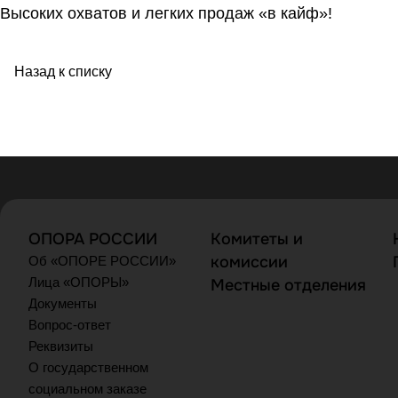
Высоких охватов и легких продаж «в кайф»!
Назад к списку
ОПОРА РОССИИ
Комитеты и
комиссии
Об «ОПОРЕ РОССИИ»
Лица «ОПОРЫ»
Местные отделения
Документы
Вопрос-ответ
Реквизиты
О государственном
социальном заказе