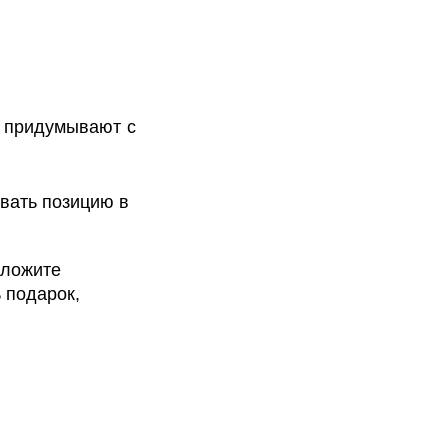
е придумывают с
овать позицию в
дложите
 подарок,