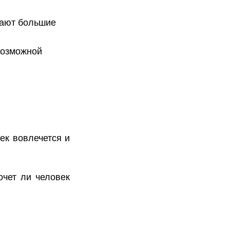
ирают большие
возможной
ек вовлечется и
очет ли человек