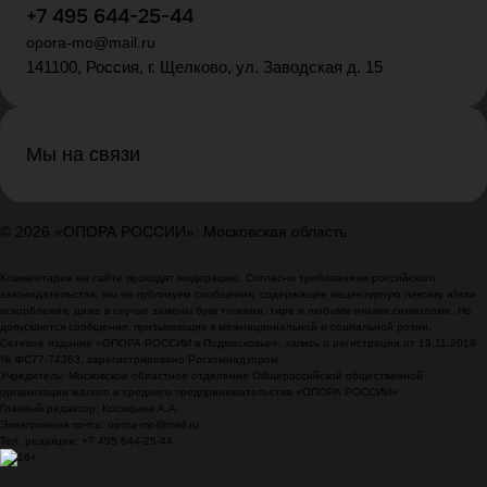
+7 495 644-25-44
opora-mo@mail.ru
141100, Россия, г. Щелково, ул. Заводская д. 15
Мы на связи
© 2026 «ОПОРА РОССИИ»: Московская область
Комментарии на сайте проходят модерацию. Согласно требованиям российского
законодательства, мы не публикуем сообщения, содержащие нецензурную лексику и/или
оскорбления, даже в случае замены букв точками, тире и любыми иными символами. Не
допускаются сообщения, призывающие к межнациональной и социальной розни.
Сетевое издание «ОПОРА РОССИИ в Подмосковье», запись о регистрации от 19.11.2018
№ ФС77-74363, зарегистрировано Роскомнадзором.
Учредитель: Московское областное отделение Общероссийской общественной
организации малого и среднего предпринимательства «ОПОРА РОССИИ»
Главный редактор: Косицына А.А.
Электронная почта: opora-mo@mail.ru
Тел. редакции: +7 495 644-25-44