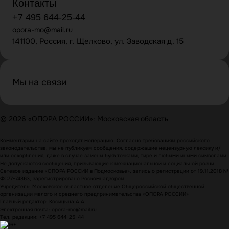
Контакты
+7 495 644-25-44
opora-mo@mail.ru
141100, Россия, г. Щелково, ул. Заводская д. 15
Мы на связи
© 2026 «ОПОРА РОССИИ»: Московская область
Комментарии на сайте проходят модерацию. Согласно требованиям российского
законодательства, мы не публикуем сообщения, содержащие нецензурную лексику и/
или оскорбления, даже в случае замены букв точками, тире и любыми иными символами.
Не допускаются сообщения, призывающие к межнациональной и социальной розни.
Сетевое издание «ОПОРА РОССИИ в Подмосковье», запись о регистрации от 19.11.2018 №
ФС77-74363, зарегистрировано Роскомнадзором.
Учредитель: Московское областное отделение Общероссийской общественной
организации малого и среднего предпринимательства «ОПОРА РОССИИ»
Главный редактор: Косицына А.А.
Электронная почта: opora-mo@mail.ru
Тел. редакции: +7 495 644-25-44