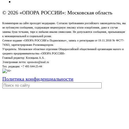
© 2026 «ОПОРА РОССИИ»: Московская область
Комментарии на сайте проходят модерацию. Согласно требованиям российского законодательства, мы
не публикуем сообщения, содержащие нецензурную лексику и/или оскорбления, даже в случае
замены букв точками, тире и любыми иными символами. Не допускаются сообщения, призывающие
к межнациональной и социальной розни.
Сетевое издание «ОПОРА РОССИИ в Подмосковье», запись о регистрации от 19.11.2018 № ФС77-
74363, зарегистрировано Роскомнадзором.
Учредитель: Московское областное отделение Общероссийской общественной организации малого и
среднего предпринимательства «ОПОРА РОССИИ»
Главный редактор: Косицына А.А.
Электронная почта: opora-mo@mail.ru
Тел. редакции: +7 495 644-25-44
Политика конфиденциальности