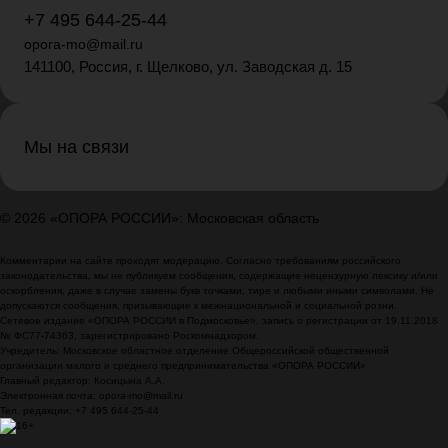
+7 495 644-25-44
opora-mo@mail.ru
141100, Россия, г. Щелково, ул. Заводская д. 15
Мы на связи
© 2026 «ОПОРА РОССИИ»: Московская область
Комментарии на сайте проходят модерацию. Согласно требованиям российского
законодательства, мы не публикуем сообщения, содержащие нецензурную лексику и/или
оскорбления, даже в случае замены букв точками, тире и любыми иными символами. Не
допускаются сообщения, призывающие к межнациональной и социальной розни.
Сетевое издание «ОПОРА РОССИИ в Подмосковье», запись о регистрации от 19.11.2018
№ ФС77-74363, зарегистрировано Роскомнадзором.
Учредитель: Московское областное отделение Общероссийской общественной
организации малого и среднего предпринимательства «ОПОРА РОССИИ»
Главный редактор: Косицына А.А.
Электронная почта: opora-mo@mail.ru
Тел. редакции: +7 495 644-25-44