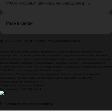
141100, Россия, г. Щелково, ул. Заводская д. 15
Мы на связи
© 2026 «ОПОРА РОССИИ»: Московская область
Комментарии на сайте проходят модерацию. Согласно требованиям российского
законодательства, мы не публикуем сообщения, содержащие нецензурную лексику и/
или оскорбления, даже в случае замены букв точками, тире и любыми иными символами.
Не допускаются сообщения, призывающие к межнациональной и социальной розни.
Сетевое издание «ОПОРА РОССИИ в Подмосковье», запись о регистрации от 19.11.2018 №
ФС77-74363, зарегистрировано Роскомнадзором.
Учредитель: Московское областное отделение Общероссийской общественной
организации малого и среднего предпринимательства «ОПОРА РОССИИ»
Главный редактор: Косицына А.А.
Электронная почта: opora-mo@mail.ru
Тел. редакции: +7 495 644-25-44
Политика конфиденциальности