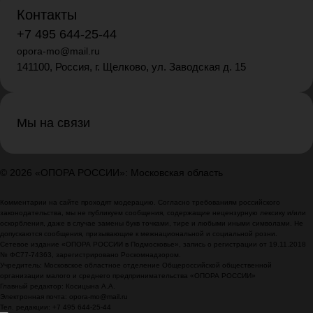
Контакты
+7 495 644-25-44
opora-mo@mail.ru
141100, Россия, г. Щелково, ул. Заводская д. 15
Мы на связи
© 2026 «ОПОРА РОССИИ»: Московская область
Комментарии на сайте проходят модерацию. Согласно требованиям российского
законодательства, мы не публикуем сообщения, содержащие нецензурную лексику и/или
оскорбления, даже в случае замены букв точками, тире и любыми иными символами. Не
допускаются сообщения, призывающие к межнациональной и социальной розни.
Сетевое издание «ОПОРА РОССИИ в Подмосковье», запись о регистрации от 19.11.2018
№ ФС77-74363, зарегистрировано Роскомнадзором.
Учредитель: Московское областное отделение Общероссийской общественной
организации малого и среднего предпринимательства «ОПОРА РОССИИ»
Главный редактор: Косицына А.А.
Электронная почта: opora-mo@mail.ru
Тел. редакции: +7 495 644-25-44