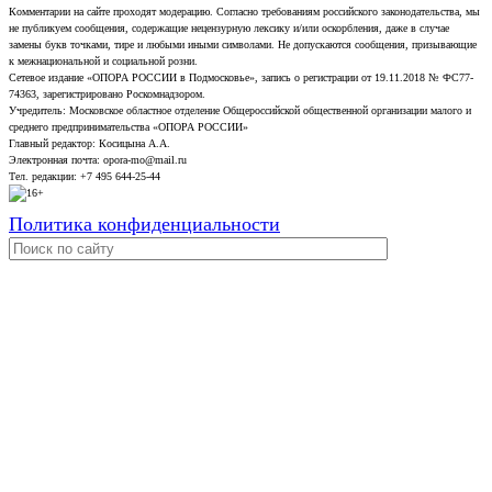
Комментарии на сайте проходят модерацию. Согласно требованиям российского законодательства, мы
не публикуем сообщения, содержащие нецензурную лексику и/или оскорбления, даже в случае
замены букв точками, тире и любыми иными символами. Не допускаются сообщения, призывающие
к межнациональной и социальной розни.
Сетевое издание «ОПОРА РОССИИ в Подмосковье», запись о регистрации от 19.11.2018 № ФС77-
74363, зарегистрировано Роскомнадзором.
Учредитель: Московское областное отделение Общероссийской общественной организации малого и
среднего предпринимательства «ОПОРА РОССИИ»
Главный редактор: Косицына А.А.
Электронная почта: opora-mo@mail.ru
Тел. редакции: +7 495 644-25-44
Политика конфиденциальности