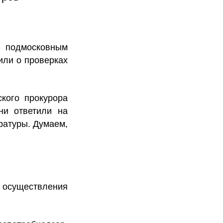
 подмосковным
ли о проверках
кого прокурора
ни ответили на
ратуры. Думаем,
и осуществления