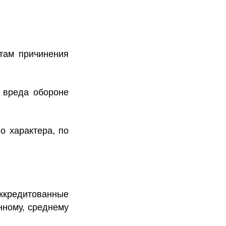
ктам причинения
я вреда обороне
о характера, по
аккредитованные
нному, среднему