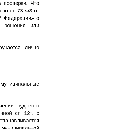
 проверки.
Что
сно ст. 73 ФЗ от
ой Федерации» о
и решения или
ручается лично
и муниципальные
ючении трудового
нной ст. 12*, с
устанавливается
и муниципальной