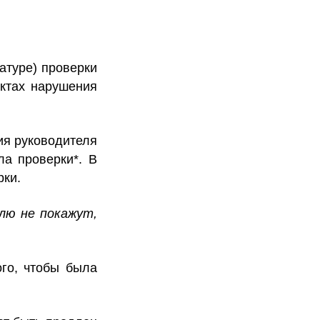
атуре) проверки
ктах нарушения
ия руководителя
ла проверки*.
В
рки.
лю не покажут,
го, чтобы была