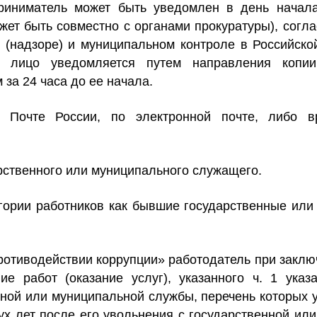
приниматель может быть уведомлен в день начала
жет быть совместно с органами прокуратуры)
,
согла
е (надзоре) и муниципальном контроле в Российск
е лицо уведомляется путем направления копи
 за 24 часа до ее начала.
 Почте России, по электронной почте, либо в
рственного или муниципального служащего.
егории работников как бывшие государственные ил
 противодействии коррупции» работодатель при закл
е работ (оказание услуг), указанного ч. 1 указа
ной или муниципальной службы, перечень которых 
х лет после его увольнения с государственной ил