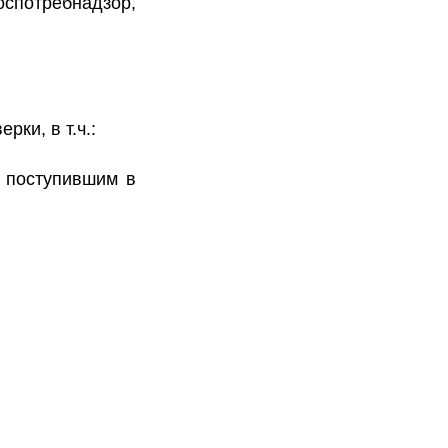
оспотребнадзор,
верки
, в т.ч.:
о поступившим в