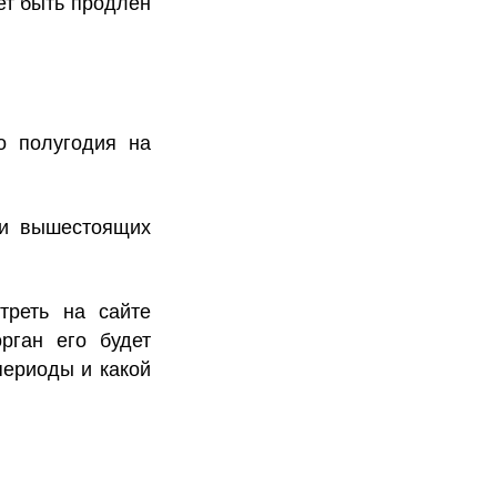
ет быть продлен
о полугодия на
 и вышестоящих
треть на сайте
рган его будет
периоды и какой