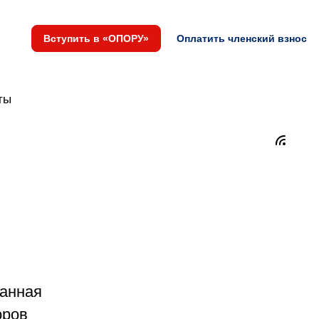
Вступить в «ОПОРУ»
Оплатить членский взнос
ты
ванная
оров