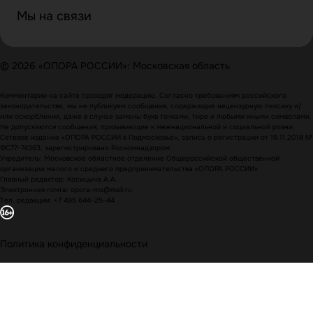
Мы на связи
© 2026 «ОПОРА РОССИИ»: Московская область
Комментарии на сайте проходят модерацию. Согласно требованиям российского
законодательства, мы не публикуем сообщения, содержащие нецензурную лексику и/
или оскорбления, даже в случае замены букв точками, тире и любыми иными символами.
Не допускаются сообщения, призывающие к межнациональной и социальной розни.
Сетевое издание «ОПОРА РОССИИ в Подмосковье», запись о регистрации от 19.11.2018 №
ФС77-74363, зарегистрировано Роскомнадзором.
Учредитель: Московское областное отделение Общероссийской общественной
организации малого и среднего предпринимательства «ОПОРА РОССИИ»
Главный редактор: Косицына А.А.
Электронная почта: opora-mo@mail.ru
Тел. редакции: +7 495 644-25-44
Политика конфиденциальности