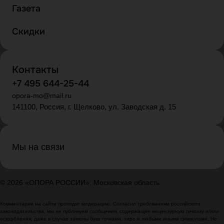
Газета
Скидки
Контакты
+7 495 644-25-44
opora-mo@mail.ru
141100, Россия, г. Щелково, ул. Заводская д. 15
Мы на связи
© 2026 «ОПОРА РОССИИ»: Московская область
Комментарии на сайте проходят модерацию. Согласно требованиям российского
законодательства, мы не публикуем сообщения, содержащие нецензурную лексику и/или
оскорбления, даже в случае замены букв точками, тире и любыми иными символами. Не