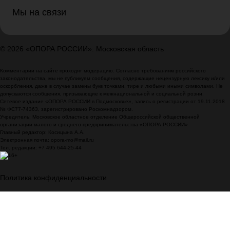
Мы на связи
© 2026 «ОПОРА РОССИИ»: Московская область
Комментарии на сайте проходят модерацию. Согласно требованиям российского
законодательства, мы не публикуем сообщения, содержащие нецензурную лексику и/или
оскорбления, даже в случае замены букв точками, тире и любыми иными символами. Не
допускаются сообщения, призывающие к межнациональной и социальной розни.
Сетевое издание «ОПОРА РОССИИ в Подмосковье», запись о регистрации от 19.11.2018
№ ФС77-74363, зарегистрировано Роскомнадзором.
Учредитель: Московское областное отделение Общероссийской общественной
организации малого и среднего предпринимательства «ОПОРА РОССИИ»
Главный редактор: Косицына А.А.
Электронная почта: opora-mo@mail.ru
Тел. редакции: +7 495 644-25-44
Политика конфиденциальности