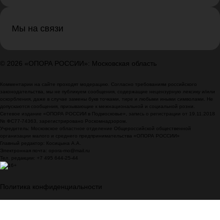
Мы на связи
© 2026 «ОПОРА РОССИИ»: Московская область
Комментарии на сайте проходят модерацию. Согласно требованиям российского
законодательства, мы не публикуем сообщения, содержащие нецензурную лексику и/или
оскорбления, даже в случае замены букв точками, тире и любыми иными символами. Не
допускаются сообщения, призывающие к межнациональной и социальной розни.
Сетевое издание «ОПОРА РОССИИ в Подмосковье», запись о регистрации от 19.11.2018
№ ФС77-74363, зарегистрировано Роскомнадзором.
Учредитель: Московское областное отделение Общероссийской общественной
организации малого и среднего предпринимательства «ОПОРА РОССИИ»
Главный редактор: Косицына А.А.
Электронная почта: opora-mo@mail.ru
Тел. редакции: +7 495 644-25-44
Политика конфиденциальности