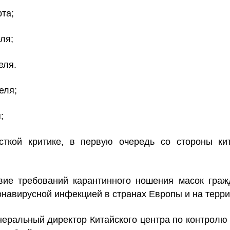
рта;
ля;
еля.
еля;
;
ткой критике, в первую очередь со стороны кит
твие требований карантинного ношения масок гра
онавирусной инфекцией в странах Европы и на терр
неральный директор Китайского центра по контролю