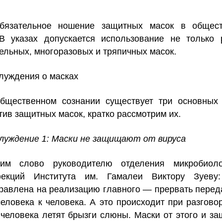
бязательное ношение защитных масок в общест
 В указах допускается использование не только 
ельных, многоразовых и тряпичных масок.
луждения о масках
бщественном сознании существует три основных
тив защитных масок, кратко рассмотрим их.
луждение 1: Маски не защищают от вируса
им слово руководителю отделения микробиоло
екций Института им. Гамалеи Виктору Зуеву
равлена на реализацию главного — прервать перед
человека к человека. А это происходит при разговор
у человека летят брызги слюны. Маски от этого и з