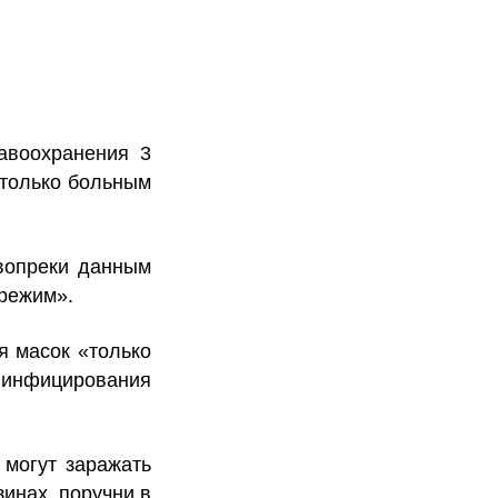
авоохранения 3
 только больным
 вопреки данным
режим».
я масок «только
 инфицирования
могут заражать
инах, поручни в