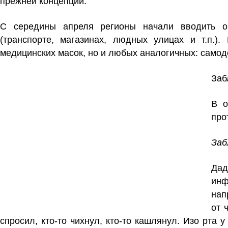
прежней концепции.
С середины апреля регионы начали вводить о
(транспорте, магазинах, людных улицах и т.п.).
медицинских масок, но и любых аналогичных: самод
Заб
В о
про
Заб
Дад
инф
нап
от 
спросил, кто-то чихнул, кто-то кашлянул. Изо рта 