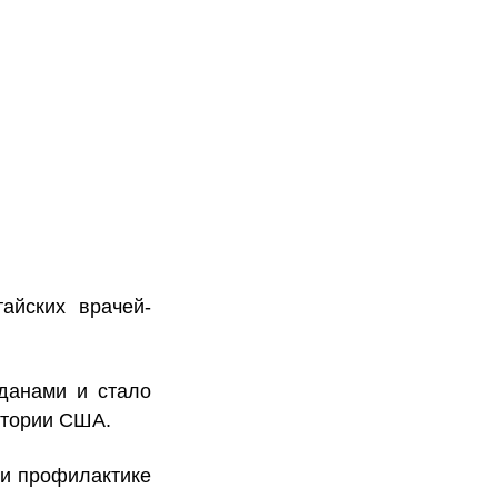
айских врачей-
жданами и стало
итории США.
 и профилактике