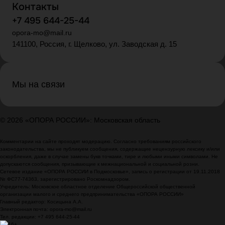
Контакты
+7 495 644-25-44
opora-mo@mail.ru
141100, Россия, г. Щелково, ул. Заводская д. 15
Мы на связи
© 2026 «ОПОРА РОССИИ»: Московская область
Комментарии на сайте проходят модерацию. Согласно требованиям российского
законодательства, мы не публикуем сообщения, содержащие нецензурную лексику и/или
оскорбления, даже в случае замены букв точками, тире и любыми иными символами. Не
допускаются сообщения, призывающие к межнациональной и социальной розни.
Сетевое издание «ОПОРА РОССИИ в Подмосковье», запись о регистрации от 19.11.2018
№ ФС77-74363, зарегистрировано Роскомнадзором.
Учредитель: Московское областное отделение Общероссийской общественной
организации малого и среднего предпринимательства «ОПОРА РОССИИ»
Главный редактор: Косицына А.А.
Электронная почта: opora-mo@mail.ru
Тел. редакции: +7 495 644-25-44