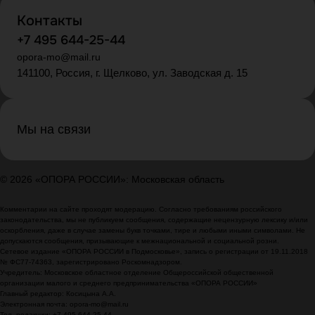
Контакты
+7 495 644-25-44
opora-mo@mail.ru
141100, Россия, г. Щелково, ул. Заводская д. 15
Мы на связи
© 2026 «ОПОРА РОССИИ»: Московская область
Комментарии на сайте проходят модерацию. Согласно требованиям российского
законодательства, мы не публикуем сообщения, содержащие нецензурную лексику и/или
оскорбления, даже в случае замены букв точками, тире и любыми иными символами. Не
допускаются сообщения, призывающие к межнациональной и социальной розни.
Сетевое издание «ОПОРА РОССИИ в Подмосковье», запись о регистрации от 19.11.2018
№ ФС77-74363, зарегистрировано Роскомнадзором.
Учредитель: Московское областное отделение Общероссийской общественной
организации малого и среднего предпринимательства «ОПОРА РОССИИ»
Главный редактор: Косицына А.А.
Электронная почта: opora-mo@mail.ru
Тел. редакции: +7 495 644-25-44