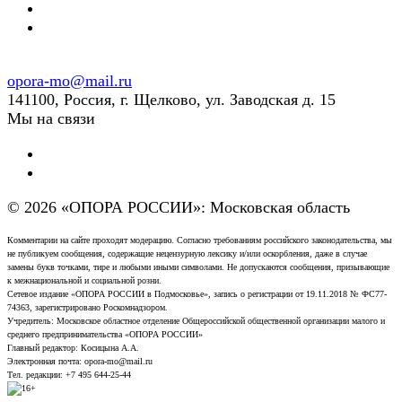
opora-mo@mail.ru
141100, Россия, г. Щелково, ул. Заводская д. 15
Мы на связи
© 2026 «ОПОРА РОССИИ»: Московская область
Комментарии на сайте проходят модерацию. Согласно требованиям российского законодательства, мы
не публикуем сообщения, содержащие нецензурную лексику и/или оскорбления, даже в случае
замены букв точками, тире и любыми иными символами. Не допускаются сообщения, призывающие
к межнациональной и социальной розни.
Сетевое издание «ОПОРА РОССИИ в Подмосковье», запись о регистрации от 19.11.2018 № ФС77-
74363, зарегистрировано Роскомнадзором.
Учредитель: Московское областное отделение Общероссийской общественной организации малого и
среднего предпринимательства «ОПОРА РОССИИ»
Главный редактор: Косицына А.А.
Электронная почта: opora-mo@mail.ru
Тел. редакции: +7 495 644-25-44