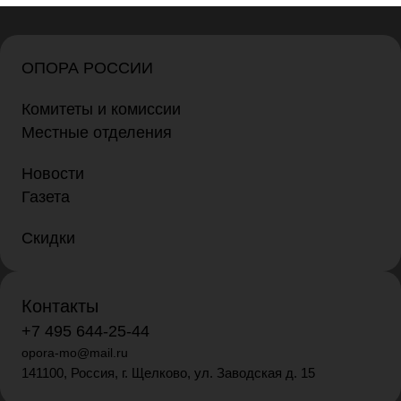
ОПОРА РОССИИ
Комитеты и комиссии
Местные отделения
Новости
Газета
Скидки
Контакты
+7 495 644-25-44
opora-mo@mail.ru
141100, Россия, г. Щелково, ул. Заводская д. 15