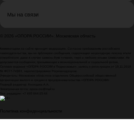
Мы на связи
© 2026 «ОПОРА РОССИИ»: Московская область
Комментарии на сайте проходят модерацию. Согласно требованиям российского
законодательства, мы не публикуем сообщения, содержащие нецензурную лексику и/или
оскорбления, даже в случае замены букв точками, тире и любыми иными символами. Не
допускаются сообщения, призывающие к межнациональной и социальной розни.
Сетевое издание «ОПОРА РОССИИ в Подмосковье», запись о регистрации от 19.11.2018
№ ФС77-74363, зарегистрировано Роскомнадзором.
Учредитель: Московское областное отделение Общероссийской общественной
организации малого и среднего предпринимательства «ОПОРА РОССИИ»
Главный редактор: Косицына А.А.
Электронная почта: opora-mo@mail.ru
Тел. редакции: +7 495 644-25-44
Политика конфиденциальности