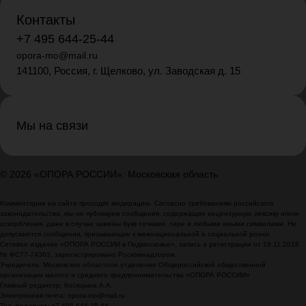
Контакты
+7 495 644-25-44
opora-mo@mail.ru
141100, Россия, г. Щелково, ул. Заводская д. 15
Мы на связи
© 2026 «ОПОРА РОССИИ»: Московская область
Комментарии на сайте проходят модерацию. Согласно требованиям российского
законодательства, мы не публикуем сообщения, содержащие нецензурную лексику и/или
оскорбления, даже в случае замены букв точками, тире и любыми иными символами. Не
допускаются сообщения, призывающие к межнациональной и социальной розни.
Сетевое издание «ОПОРА РОССИИ в Подмосковье», запись о регистрации от 19.11.2018
№ ФС77-74363, зарегистрировано Роскомнадзором.
Учредитель: Московское областное отделение Общероссийской общественной
организации малого и среднего предпринимательства «ОПОРА РОССИИ»
Главный редактор: Косицына А.А.
Электронная почта: opora-mo@mail.ru
Тел. редакции: +7 495 644-25-44