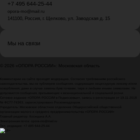
+7 495 644-25-44
opora-mo@mail.ru
141100, Россия, г. Щелково, ул. Заводская д. 15
Мы на связи
© 2026 «ОПОРА РОССИИ»: Московская область
Комментарии на сайте проходят модерацию. Согласно требованиям российского
законодательства, мы не публикуем сообщения, содержащие нецензурную лексику и/или
оскорбления, даже в случае замены букв точками, тире и любыми иными символами. Не
допускаются сообщения, призывающие к межнациональной и социальной розни.
Сетевое издание «ОПОРА РОССИИ в Подмосковье», запись о регистрации от 19.11.2018
№ ФС77-74363, зарегистрировано Роскомнадзором.
Учредитель: Московское областное отделение Общероссийской общественной
организации малого и среднего предпринимательства «ОПОРА РОССИИ»
Главный редактор: Косицына А.А.
Электронная почта: opora-mo@mail.ru
Тел. редакции: +7 495 644-25-44