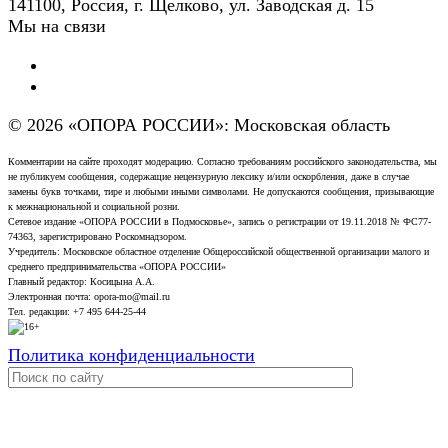
141100, Россия, г. Щелково, ул. Заводская д. 15
Мы на связи
© 2026 «ОПОРА РОССИИ»: Московская область
Комментарии на сайте проходят модерацию. Согласно требованиям российского законодательства, мы
не публикуем сообщения, содержащие нецензурную лексику и/или оскорбления, даже в случае
замены букв точками, тире и любыми иными символами. Не допускаются сообщения, призывающие
к межнациональной и социальной розни.
Сетевое издание «ОПОРА РОССИИ в Подмосковье», запись о регистрации от 19.11.2018 № ФС77-
74363, зарегистрировано Роскомнадзором.
Учредитель: Московское областное отделение Общероссийской общественной организации малого и
среднего предпринимательства «ОПОРА РОССИИ»
Главный редактор: Косицына А.А.
Электронная почта: opora-mo@mail.ru
Тел. редакции: +7 495 644-25-44
Политика конфиденциальности