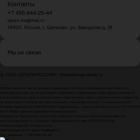
Контакты
+7 495 644-25-44
opora-mo@mail.ru
141100, Россия, г. Щелково, ул. Заводская д. 15
Мы на связи
© 2026 «ОПОРА РОССИИ»: Московская область
Комментарии на сайте проходят модерацию. Согласно требованиям российского
законодательства, мы не публикуем сообщения, содержащие нецензурную лексику и/
или оскорбления, даже в случае замены букв точками, тире и любыми иными символами.
Не допускаются сообщения, призывающие к межнациональной и социальной розни.
Сетевое издание «ОПОРА РОССИИ в Подмосковье», запись о регистрации от 19.11.2018 №
ФС77-74363, зарегистрировано Роскомнадзором.
Учредитель: Московское областное отделение Общероссийской общественной
организации малого и среднего предпринимательства «ОПОРА РОССИИ»
Главный редактор: Косицына А.А.
Электронная почта: opora-mo@mail.ru
Тел. редакции: +7 495 644-25-44