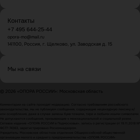
Контакты
+7 495 644-25-44
opora-mo@mail.ru
141100, Россия, г. Щелково, ул. Заводская д. 15
Мы на связи
© 2026 «ОПОРА РОССИИ»: Московская область
Комментарии на сайте проходят модерацию. Согласно требованиям российского
законодательства, мы не публикуем сообщения, содержащие нецензурную лексику и/
или оскорбления, даже в случае замены букв точками, тире и любыми иными символами.
Не допускаются сообщения, призывающие к межнациональной и социальной розни.
Сетевое издание «ОПОРА РОССИИ в Подмосковье», запись о регистрации от 19.11.2018 №
ФС77-74363, зарегистрировано Роскомнадзором.
Учредитель: Московское областное отделение Общероссийской общественной
организации малого и среднего предпринимательства «ОПОРА РОССИИ»