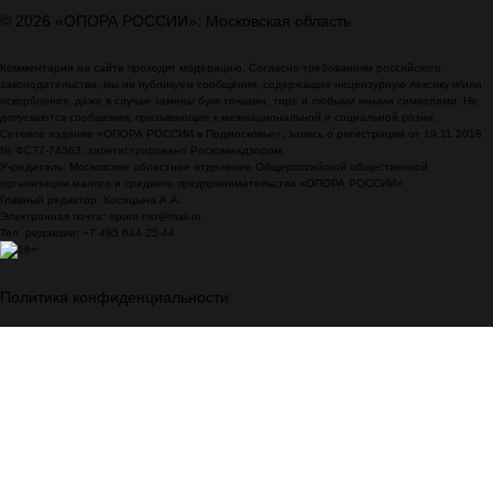
© 2026 «ОПОРА РОССИИ»: Московская область
Комментарии на сайте проходят модерацию. Согласно требованиям российского
законодательства, мы не публикуем сообщения, содержащие нецензурную лексику и/или
оскорбления, даже в случае замены букв точками, тире и любыми иными символами. Не
допускаются сообщения, призывающие к межнациональной и социальной розни.
Сетевое издание «ОПОРА РОССИИ в Подмосковье», запись о регистрации от 19.11.2018
№ ФС77-74363, зарегистрировано Роскомнадзором.
Учредитель: Московское областное отделение Общероссийской общественной
организации малого и среднего предпринимательства «ОПОРА РОССИИ»
Главный редактор: Косицына А.А.
Электронная почта: opora-mo@mail.ru
Тел. редакции: +7 495 644-25-44
Политика конфиденциальности