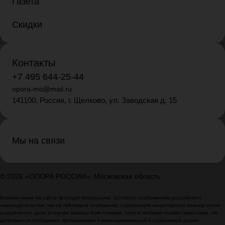
Газета
Скидки
Контакты
+7 495 644-25-44
opora-mo@mail.ru
141100, Россия, г. Щелково, ул. Заводская д. 15
Мы на связи
© 2026 «ОПОРА РОССИИ»: Московская область
Комментарии на сайте проходят модерацию. Согласно требованиям российского
законодательства, мы не публикуем сообщения, содержащие нецензурную лексику и/или
оскорбления, даже в случае замены букв точками, тире и любыми иными символами. Не
допускаются сообщения, призывающие к межнациональной и социальной розни.