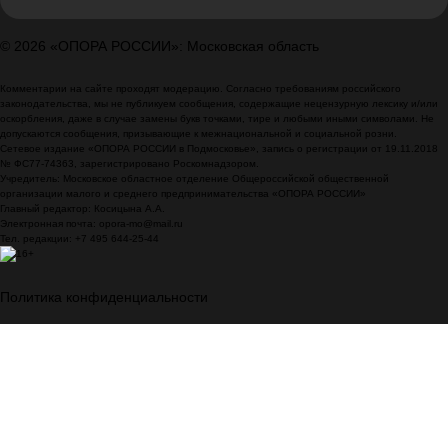
© 2026 «ОПОРА РОССИИ»: Московская область
Комментарии на сайте проходят модерацию. Согласно требованиям российского
законодательства, мы не публикуем сообщения, содержащие нецензурную лексику и/или
оскорбления, даже в случае замены букв точками, тире и любыми иными символами. Не
допускаются сообщения, призывающие к межнациональной и социальной розни.
Сетевое издание «ОПОРА РОССИИ в Подмосковье», запись о регистрации от 19.11.2018
№ ФС77-74363, зарегистрировано Роскомнадзором.
Учредитель: Московское областное отделение Общероссийской общественной
организации малого и среднего предпринимательства «ОПОРА РОССИИ»
Главный редактор: Косицына А.А.
Электронная почта: opora-mo@mail.ru
Тел. редакции: +7 495 644-25-44
Политика конфиденциальности