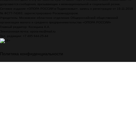
допускаются сообщения, призывающие к межнациональной и социальной розни.
Сетевое издание «ОПОРА РОССИИ в Подмосковье», запись о регистрации от 19.11.2018
№ ФС77-74363, зарегистрировано Роскомнадзором.
Учредитель: Московское областное отделение Общероссийской общественной
организации малого и среднего предпринимательства «ОПОРА РОССИИ»
Главный редактор: Косицына А.А.
Электронная почта: opora-mo@mail.ru
Тел. редакции: +7 495 644-25-44
Политика конфиденциальности