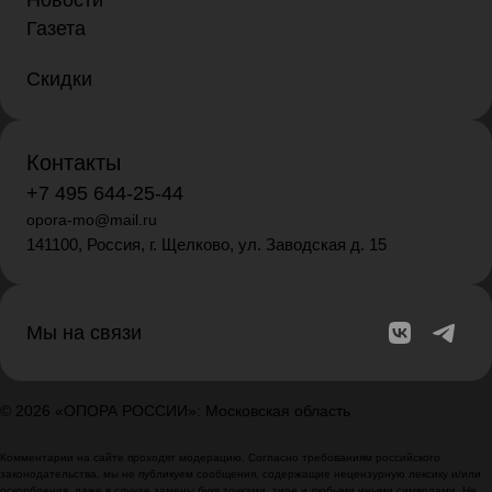
Новости
Газета
Скидки
Контакты
+7 495 644-25-44
opora-mo@mail.ru
141100, Россия, г. Щелково, ул. Заводская д. 15
Мы на связи
© 2026 «ОПОРА РОССИИ»: Московская область
Комментарии на сайте проходят модерацию. Согласно требованиям российского
законодательства, мы не публикуем сообщения, содержащие нецензурную лексику и/или
оскорбления, даже в случае замены букв точками, тире и любыми иными символами. Не