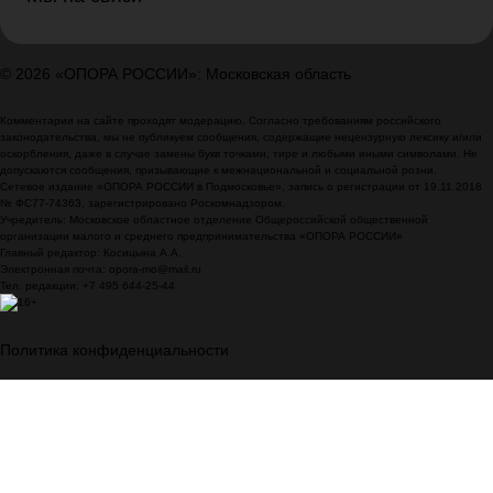
© 2026 «ОПОРА РОССИИ»: Московская область
Комментарии на сайте проходят модерацию. Согласно требованиям российского
законодательства, мы не публикуем сообщения, содержащие нецензурную лексику и/или
оскорбления, даже в случае замены букв точками, тире и любыми иными символами. Не
допускаются сообщения, призывающие к межнациональной и социальной розни.
Сетевое издание «ОПОРА РОССИИ в Подмосковье», запись о регистрации от 19.11.2018
№ ФС77-74363, зарегистрировано Роскомнадзором.
Учредитель: Московское областное отделение Общероссийской общественной
организации малого и среднего предпринимательства «ОПОРА РОССИИ»
Главный редактор: Косицына А.А.
Электронная почта: opora-mo@mail.ru
Тел. редакции: +7 495 644-25-44
Политика конфиденциальности