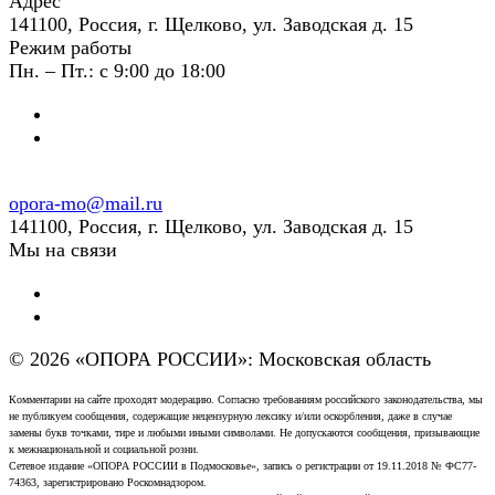
Адрес
141100, Россия, г. Щелково, ул. Заводская д. 15
Режим работы
Пн. – Пт.: с 9:00 до 18:00
opora-mo@mail.ru
141100, Россия, г. Щелково, ул. Заводская д. 15
Мы на связи
© 2026 «ОПОРА РОССИИ»: Московская область
Комментарии на сайте проходят модерацию. Согласно требованиям российского законодательства, мы
не публикуем сообщения, содержащие нецензурную лексику и/или оскорбления, даже в случае
замены букв точками, тире и любыми иными символами. Не допускаются сообщения, призывающие
к межнациональной и социальной розни.
Сетевое издание «ОПОРА РОССИИ в Подмосковье», запись о регистрации от 19.11.2018 № ФС77-
74363, зарегистрировано Роскомнадзором.