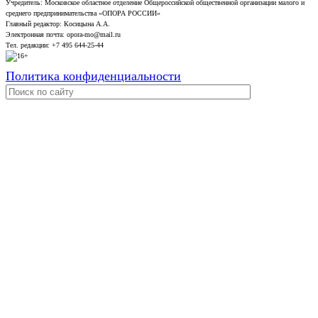
Учредитель: Московское областное отделение Общероссийской общественной организации малого и
среднего предпринимательства «ОПОРА РОССИИ»
Главный редактор: Косицына А.А.
Электронная почта: opora-mo@mail.ru
Тел. редакции: +7 495 644-25-44
Политика конфиденциальности