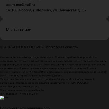
opora-mo@mail.ru
141100, Россия, г. Щелково, ул. Заводская д. 15
Мы на связи
© 2026 «ОПОРА РОССИИ»: Московская область
Комментарии на сайте проходят модерацию. Согласно требованиям российского
законодательства, мы не публикуем сообщения, содержащие нецензурную лексику и/или
оскорбления, даже в случае замены букв точками, тире и любыми иными символами. Не
допускаются сообщения, призывающие к межнациональной и социальной розни.
Сетевое издание «ОПОРА РОССИИ в Подмосковье», запись о регистрации от 19.11.2018
№ ФС77-74363, зарегистрировано Роскомнадзором.
Учредитель: Московское областное отделение Общероссийской общественной
организации малого и среднего предпринимательства «ОПОРА РОССИИ»
Главный редактор: Косицына А.А.
Электронная почта: opora-mo@mail.ru
Тел. редакции: +7 495 644-25-44
Политика конфиденциальности