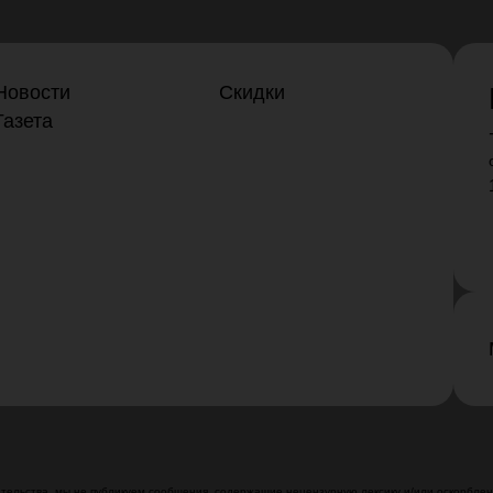
Новости
Скидки
Газета
ельства, мы не публикуем сообщения, содержащие нецензурную лексику и/или оскорблени