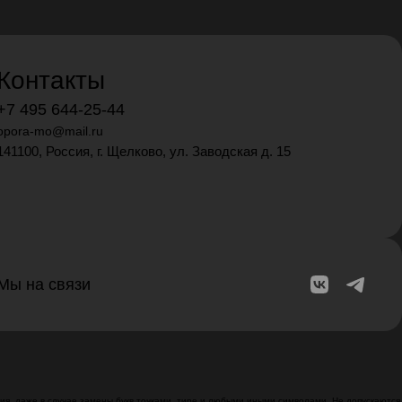
Контакты
+7 495 644-25-44
opora-mo@mail.ru
141100, Россия, г. Щелково, ул. Заводская д. 15
Мы на связи
я, даже в случае замены букв точками, тире и любыми иными символами. Не допускаются