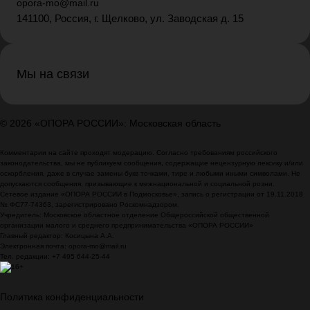
opora-mo@mail.ru
141100, Россия, г. Щелково, ул. Заводская д. 15
Мы на связи
© 2026 «ОПОРА РОССИИ»: Московская область
Комментарии на сайте проходят модерацию. Согласно требованиям российского
законодательства, мы не публикуем сообщения, содержащие нецензурную лексику и/или
оскорбления, даже в случае замены букв точками, тире и любыми иными символами. Не
допускаются сообщения, призывающие к межнациональной и социальной розни.
Сетевое издание «ОПОРА РОССИИ в Подмосковье», запись о регистрации от 19.11.2018
№ ФС77-74363, зарегистрировано Роскомнадзором.
Учредитель: Московское областное отделение Общероссийской общественной
организации малого и среднего предпринимательства «ОПОРА РОССИИ»
Главный редактор: Косицына А.А.
Электронная почта: opora-mo@mail.ru
Тел. редакции: +7 495 644-25-44
Политика конфиденциальности