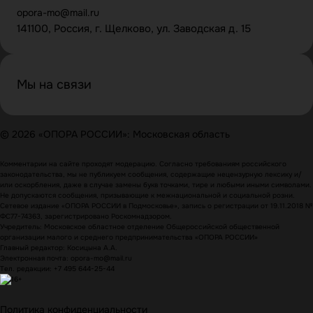
opora-mo@mail.ru
141100, Россия, г. Щелково, ул. Заводская д. 15
Мы на связи
© 2026 «ОПОРА РОССИИ»: Московская область
Комментарии на сайте проходят модерацию. Согласно требованиям российского
законодательства, мы не публикуем сообщения, содержащие нецензурную лексику и/
или оскорбления, даже в случае замены букв точками, тире и любыми иными символами.
Не допускаются сообщения, призывающие к межнациональной и социальной розни.
Сетевое издание «ОПОРА РОССИИ в Подмосковье», запись о регистрации от 19.11.2018 №
ФС77-74363, зарегистрировано Роскомнадзором.
Учредитель: Московское областное отделение Общероссийской общественной
организации малого и среднего предпринимательства «ОПОРА РОССИИ»
Главный редактор: Косицына А.А.
Электронная почта: opora-mo@mail.ru
Тел. редакции: +7 495 644-25-44
Политика конфиденциальности