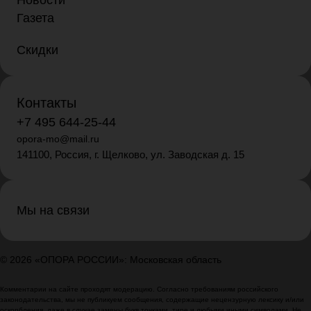
Газета
Скидки
Контакты
+7 495 644-25-44
opora-mo@mail.ru
141100, Россия, г. Щелково, ул. Заводская д. 15
Мы на связи
© 2026 «ОПОРА РОССИИ»: Московская область
Комментарии на сайте проходят модерацию. Согласно требованиям российского
законодательства, мы не публикуем сообщения, содержащие нецензурную лексику и/или
оскорбления, даже в случае замены букв точками, тире и любыми иными символами. Не