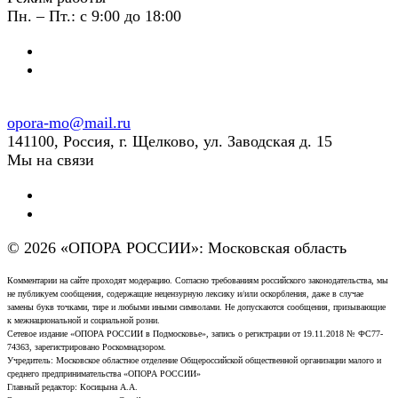
Пн. – Пт.: с 9:00 до 18:00
opora-mo@mail.ru
141100, Россия, г. Щелково, ул. Заводская д. 15
Мы на связи
© 2026 «ОПОРА РОССИИ»: Московская область
Комментарии на сайте проходят модерацию. Согласно требованиям российского законодательства, мы
не публикуем сообщения, содержащие нецензурную лексику и/или оскорбления, даже в случае
замены букв точками, тире и любыми иными символами. Не допускаются сообщения, призывающие
к межнациональной и социальной розни.
Сетевое издание «ОПОРА РОССИИ в Подмосковье», запись о регистрации от 19.11.2018 № ФС77-
74363, зарегистрировано Роскомнадзором.
Учредитель: Московское областное отделение Общероссийской общественной организации малого и
среднего предпринимательства «ОПОРА РОССИИ»
Главный редактор: Косицына А.А.