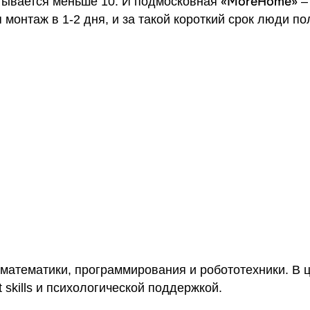
«
MoreHome»
тывается меньше 10. И подмосковная
–
 монтаж в 1-2 дня, и за такой короткий срок люди п
математики, программирования и робототехники. В 
skills и психологической поддержкой.