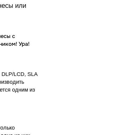
несы или
несы с
ником! Ура!
я DLP/LCD, SLA
оизводить
ется одним из
только