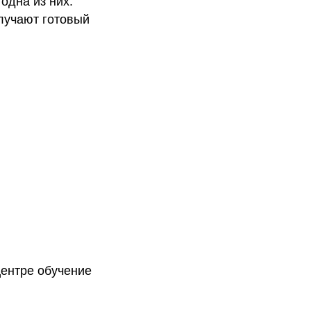
 одна из них.
олучают готовый
центре обучение