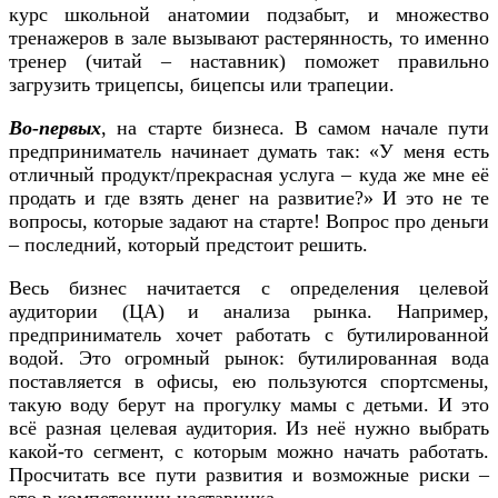
курс школьной анатомии подзабыт, и множество
тренажеров в зале вызывают растерянность, то именно
тренер (читай – наставник) поможет правильно
загрузить трицепсы, бицепсы или трапеции.
Во-первых
, на старте бизнеса. В самом начале пути
предприниматель начинает думать так: «У меня есть
отличный продукт/прекрасная услуга – куда же мне её
продать и где взять денег на развитие?» И это не те
вопросы, которые задают на старте! Вопрос про деньги
– последний, который предстоит решить.
Весь бизнес начитается с определения целевой
аудитории (ЦА) и анализа рынка. Например,
предприниматель хочет работать с бутилированной
водой. Это огромный рынок: бутилированная вода
поставляется в офисы, ею пользуются спортсмены,
такую воду берут на прогулку мамы с детьми. И это
всё разная целевая аудитория. Из неё нужно выбрать
какой-то сегмент, с которым можно начать работать.
Просчитать все пути развития и возможные риски –
это в компетенции наставника.