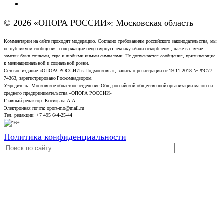
© 2026 «ОПОРА РОССИИ»: Московская область
Комментарии на сайте проходят модерацию. Согласно требованиям российского законодательства, мы
не публикуем сообщения, содержащие нецензурную лексику и/или оскорбления, даже в случае
замены букв точками, тире и любыми иными символами. Не допускаются сообщения, призывающие
к межнациональной и социальной розни.
Сетевое издание «ОПОРА РОССИИ в Подмосковье», запись о регистрации от 19.11.2018 № ФС77-
74363, зарегистрировано Роскомнадзором.
Учредитель: Московское областное отделение Общероссийской общественной организации малого и
среднего предпринимательства «ОПОРА РОССИИ»
Главный редактор: Косицына А.А.
Электронная почта: opora-mo@mail.ru
Тел. редакции: +7 495 644-25-44
Политика конфиденциальности