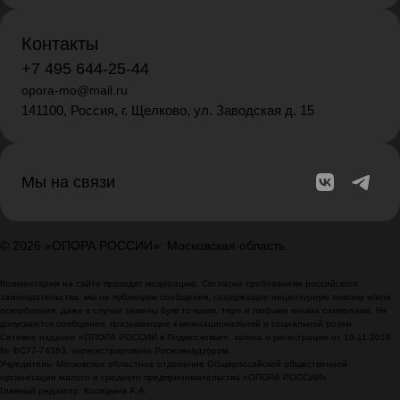
Контакты
+7 495 644-25-44
opora-mo@mail.ru
141100, Россия, г. Щелково, ул. Заводская д. 15
Мы на связи
© 2026 «ОПОРА РОССИИ»: Московская область
Комментарии на сайте проходят модерацию. Согласно требованиям российского
законодательства, мы не публикуем сообщения, содержащие нецензурную лексику и/или
оскорбления, даже в случае замены букв точками, тире и любыми иными символами. Не
допускаются сообщения, призывающие к межнациональной и социальной розни.
Сетевое издание «ОПОРА РОССИИ в Подмосковье», запись о регистрации от 19.11.2018
№ ФС77-74363, зарегистрировано Роскомнадзором.
Учредитель: Московское областное отделение Общероссийской общественной
организации малого и среднего предпринимательства «ОПОРА РОССИИ»
Главный редактор: Косицына А.А.