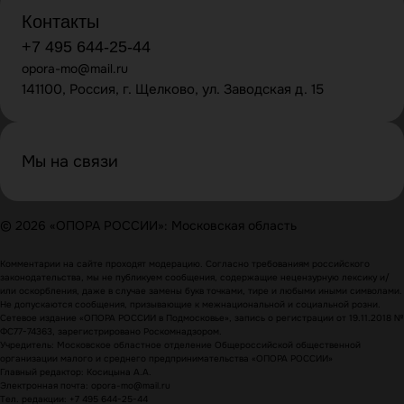
Контакты
+7 495 644-25-44
opora-mo@mail.ru
141100, Россия, г. Щелково, ул. Заводская д. 15
Мы на связи
© 2026 «ОПОРА РОССИИ»: Московская область
Комментарии на сайте проходят модерацию. Согласно требованиям российского
законодательства, мы не публикуем сообщения, содержащие нецензурную лексику и/
или оскорбления, даже в случае замены букв точками, тире и любыми иными символами.
Не допускаются сообщения, призывающие к межнациональной и социальной розни.
Сетевое издание «ОПОРА РОССИИ в Подмосковье», запись о регистрации от 19.11.2018 №
ФС77-74363, зарегистрировано Роскомнадзором.
Учредитель: Московское областное отделение Общероссийской общественной
организации малого и среднего предпринимательства «ОПОРА РОССИИ»
Главный редактор: Косицына А.А.
Электронная почта: opora-mo@mail.ru
Тел. редакции: +7 495 644-25-44