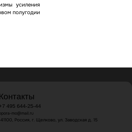
низмы усиления
ервом полугодии
Контакты
+7 495 644-25-44
opora-mo@mail.ru
141100, Россия, г. Щелково, ул. Заводская д. 15