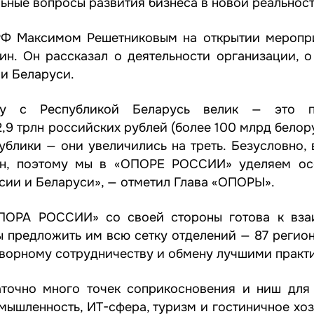
ьные вопросы развития бизнеса в новой реальност
РФ Максимом Решетниковым на открытии меропр
. Он рассказал о деятельности организации, о
и Беларуси.
тву с Республикой Беларусь велик — это п
,9 трлн российских рублей (более 100 млрд белору
блики — они увеличились на треть. Безусловно, 
ран, поэтому мы в «ОПОРЕ РОССИИ» уделяем ос
ии и Беларуси», — отметил Глава «ОПОРЫ».
«ОПОРА РОССИИ» со своей стороны готова к вз
 предложить им всю сетку отделений — 87 регион
творному сотрудничеству и обмену лучшими практ
аточно много точек соприкосновения и ниш для
мышленность, ИТ-сфера, туризм и гостиничное хоз