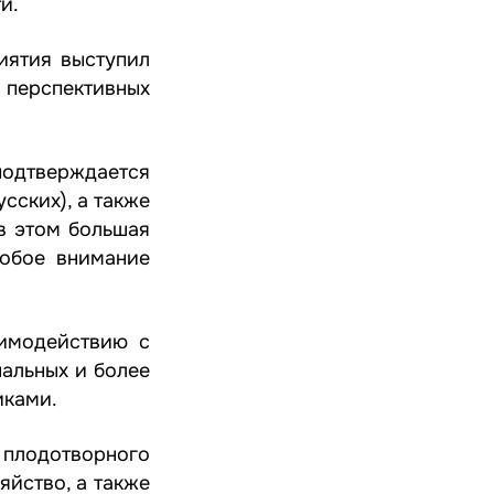
и.
иятия выступил
 перспективных
одтверждается
сских), а также
в этом большая
обое внимание
аимодействию с
альных и более
иками.
 плодотворного
яйство, а также