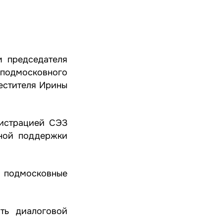
м председателя
 подмосковного
естителя Ирины
истрацией СЭЗ
сной поддержки
а подмосковные
ть диалоговой