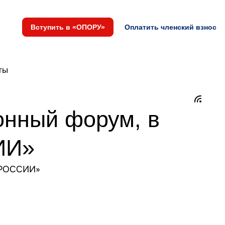
Вступить в «ОПОРУ»
Оплатить членский взнос
ты
онный форум, в
ИИ»