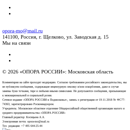
opora-mo@mail.ru
141100, Россия, г. Щелково, ул. Заводская д. 15
Мы на связи
© 2026 «ОПОРА РОССИИ»: Московская область
Комментарии на сайте проходят модерацию. Согласно требованиям российского законодательства, мы
не публикуем сообщения, содержащие нецензурную лексику и/или оскорбления, даже в случае
замены букв точками, тире и любыми иными символами. Не допускаются сообщения, призывающие
к межнациональной и социальной розни.
Сетевое издание «ОПОРА РОССИИ в Подмосковье», запись о регистрации от 19.11.2018 № ФС77-
74363, зарегистрировано Роскомнадзором.
Учредитель: Московское областное отделение Общероссийской общественной организации малого и
среднего предпринимательства «ОПОРА РОССИИ»
Главный редактор: Косицына А.А.
Электронная почта: opora-mo@mail.ru
Тел. редакции: +7 495 644-25-44