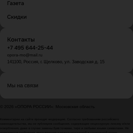
Газета
Скидки
Контакты
+7 495 644-25-44
opora-mo@mail.ru
141100, Россия, г. Щелково, ул. Заводская д. 15
Мы на связи
© 2026 «ОПОРА РОССИИ»: Московская область
Комментарии на сайте проходят модерацию. Согласно требованиям российского
законодательства, мы не публикуем сообщения, содержащие нецензурную лексику и/или
оскорбления, даже в случае замены букв точками, тире и любыми иными символами. Не
допускаются сообщения, призывающие к межнациональной и социальной розни.