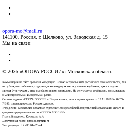
opora-mo@mail.ru
141100, Россия, г. Щелково, ул. Заводская д. 15
Мы на связи
© 2026 «ОПОРА РОССИИ»: Московская область
Комментарии на сайте проходят модерацию. Согласно требованиям российского законодательства, мы
не публикуем сообщения, содержащие нецензурную лексику и/или оскорбления, даже в случае
замены букв точками, тире и любыми иными символами. Не допускаются сообщения, призывающие
к межнациональной и социальной розни.
Сетевое издание «ОПОРА РОССИИ в Подмосковье», запись о регистрации от 19.11.2018 № ФС77-
74363, зарегистрировано Роскомнадзором.
Учредитель: Московское областное отделение Общероссийской общественной организации малого и
среднего предпринимательства «ОПОРА РОССИИ»
Главный редактор: Косицына А.А.
Электронная почта: opora-mo@mail.ru
Тел. редакции: +7 495 644-25-44