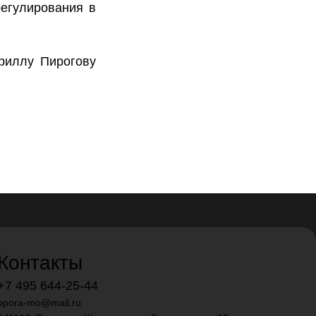
регулирования в
риллу Пирогову
Контакты
+7 495 644-25-44
opora-mo@mail.ru