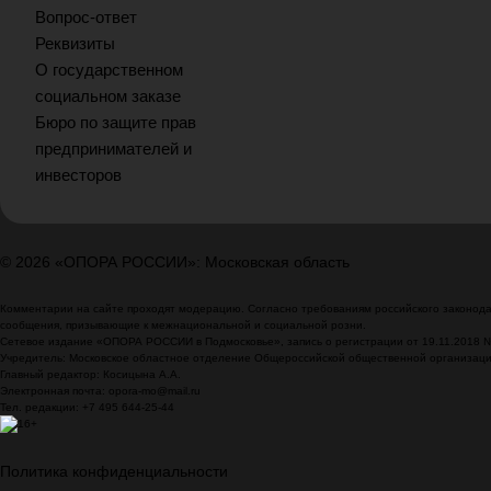
Вопрос-ответ
Реквизиты
О государственном
социальном заказе
Бюро по защите прав
предпринимателей и
инвесторов
© 2026 «ОПОРА РОССИИ»: Московская область
Комментарии на сайте проходят модерацию. Согласно требованиям российского законодат
сообщения, призывающие к межнациональной и социальной розни.
Сетевое издание «ОПОРА РОССИИ в Подмосковье», запись о регистрации от 19.11.2018 
Учредитель: Московское областное отделение Общероссийской общественной организа
Главный редактор: Косицына А.А.
Электронная почта: opora-mo@mail.ru
Тел. редакции: +7 495 644-25-44
Политика конфиденциальности