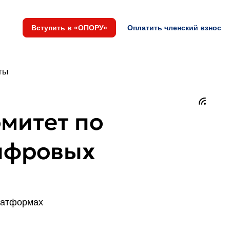
Вступить в «ОПОРУ»
Оплатить членский взнос
ты
митет по
ифровых