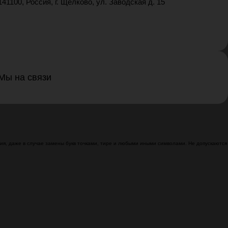
141100, Россия, г. Щелково, ул. Заводская д. 15
Мы на связи
я, даже в случае замены букв точками, тире и любыми иными символами. Не допускаются