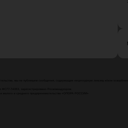
ельства, мы не публикуем сообщения, содержащие нецензурную лексику и/или оскорблени
№ ФС77-74363, зарегистрировано Роскомнадзором.
ции малого и среднего предпринимательства «ОПОРА РОССИИ»