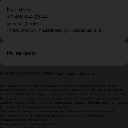
Контакты
+7 495 644-25-44
opora-mo@mail.ru
141100, Россия, г. Щелково, ул. Заводская д. 15
Мы на связи
© 2026 «ОПОРА РОССИИ»: Московская область
Комментарии на сайте проходят модерацию. Согласно требованиям российского
законодательства, мы не публикуем сообщения, содержащие нецензурную лексику и/
или оскорбления, даже в случае замены букв точками, тире и любыми иными символами.
Не допускаются сообщения, призывающие к межнациональной и социальной розни.
Сетевое издание «ОПОРА РОССИИ в Подмосковье», запись о регистрации от 19.11.2018 №
ФС77-74363, зарегистрировано Роскомнадзором.
Учредитель: Московское областное отделение Общероссийской общественной
организации малого и среднего предпринимательства «ОПОРА РОССИИ»
Главный редактор: Косицына А.А.
Электронная почта: opora-mo@mail.ru